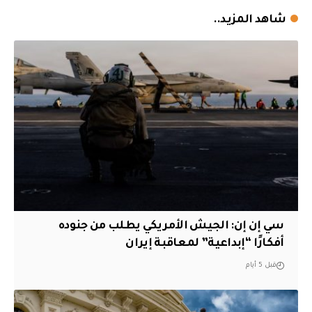
شاهد المزيد..
سي إن إن: الجيش الأمريكي يطلب من جنوده
أفكارًا “إبداعية” لمعاقبة إيران
قبل 5 أيام