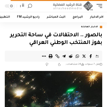
أأ
اخر الاخبار
البرامج
البث المباشر
راديو الرشيد FM
التطبي
الاخبار العاجلة
بالصور .. الاحتفالات في ساحة التحرير
بفوز المنتخب الوطني العراقي
قبل 7 سنوات
28 مشاهدات