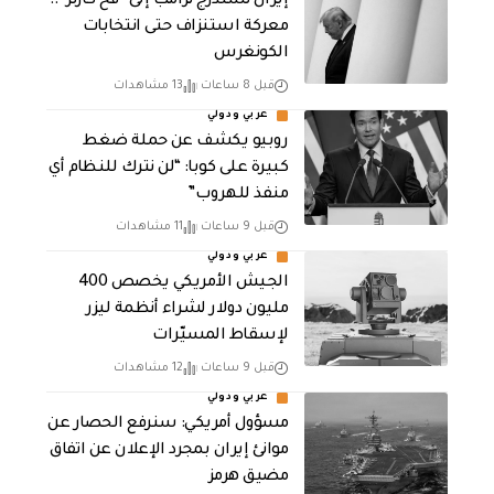
إيران تستدرج ترامب إلى “فخ كارتر”..
معركة استنزاف حتى انتخابات
الكونغرس
قبل 8 ساعات
13 مشاهدات
عربي ودولي
روبيو يكشف عن حملة ضغط
كبيرة على كوبا: “لن نترك للنظام أي
منفذ للهروب”
قبل 9 ساعات
11 مشاهدات
عربي ودولي
الجيش الأمريكي يخصص 400
مليون دولار لشراء أنظمة ليزر
لإسقاط المسيّرات
قبل 9 ساعات
12 مشاهدات
عربي ودولي
مسؤول أمريكي: سنرفع الحصار عن
موانئ إيران بمجرد الإعلان عن اتفاق
مضيق هرمز