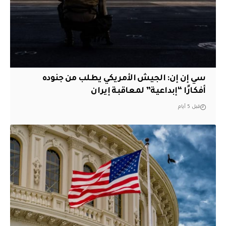
سي إن إن: الجيش الأمريكي يطلب من جنوده
أفكارًا “إبداعية” لمعاقبة إيران
قبل 5 أيام