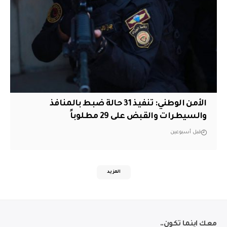
الأمن الوطني: تنفيذ 31 حالة ضبط بالمنافذ
والسيطرات والقبض على 29 مطلوباً
قبل أسبوعين
المزيد
معك اينما تكون..