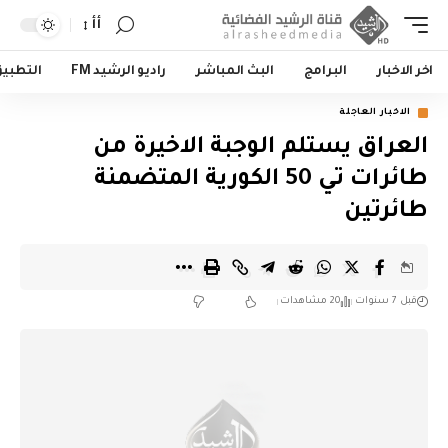
أأ
اخر الاخبار
البرامج
البث المباشر
راديو الرشيد FM
التطبي
الاخبار العاجلة
العراق يستلم الوجبة الاخيرة من
طائرات تي 50 الكورية المتضمنة
طائرتين
قبل 7 سنوات
20 مشاهدات