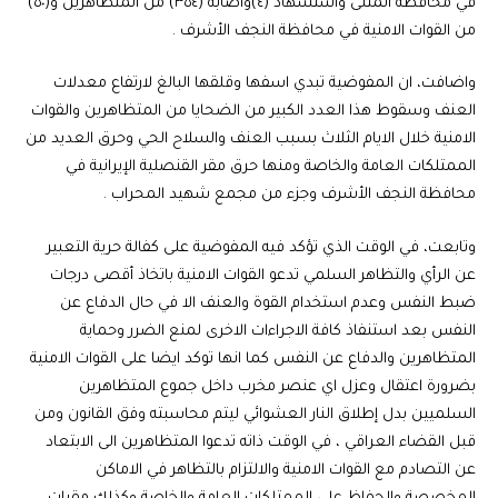
في محافظة المثنى واستشهاد (٤)واصابة (٣٥٤) من المتظاهرين و(٥٠)
من القوات الامنية في محافظة النجف الأشرف .
واضافت، ان المفوضية تبدي اسفها وقلقها البالغ لارتفاع معدلات
العنف وسقوط هذا العدد الكبير من الضحايا من المتظاهرين والقوات
الامنية خلال الايام الثلاث بسبب العنف والسلاح الحي وحرق العديد من
الممتلكات العامة والخاصة ومنها حرق مقر القنصلية الإيرانية في
محافظة النجف الأشرف وجزء من مجمع شهيد المحراب .
وتابعت، في الوقت الذي تؤكد فيه المفوضية على كفالة حرية التعبير
عن الرأي والتظاهر السلمي تدعو القوات الامنية باتخاذ أقصى درجات
ضبط النفس وعدم استخدام القوة والعنف الا في حال الدفاع عن
النفس بعد استنفاذ كافة الاجراءات الاخرى لمنع الضرر وحماية
المتظاهرين والدفاع عن النفس كما انها توكد ايضا على القوات الامنية
بضرورة اعتقال وعزل اي عنصر مخرب داخل جموع المتظاهرين
السلميين بدل إطلاق النار العشوائي ليتم محاسبته وفق القانون ومن
قبل القضاء العراقي ، في الوقت ذاته تدعوا المتظاهرين الى الابتعاد
عن التصادم مع القوات الامنية والالتزام بالتظاهر في الاماكن