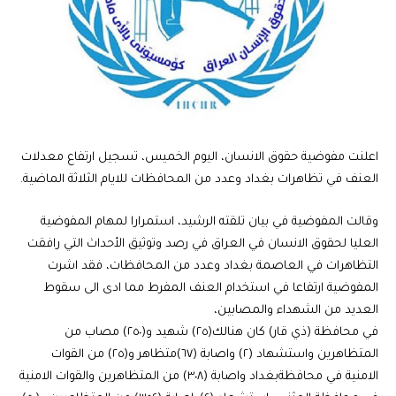
اعلنت مفوضية حقوق الانسان، اليوم الخميس، تسجيل ارتفاع معدلات
العنف في تظاهرات بغداد وعدد من المحافظات للايام الثلاثة الماضية.
وقالت المفوضية في بيان تلقته الرشيد، استمرارا لمهام المفوضية
العليا لحقوق الانسان في العراق في رصد وتوثيق الأحداث التي رافقت
التظاهرات في العاصمة بغداد وعدد من المحافظات، فقد اشرت
المفوضية ارتفاعا في استخدام العنف المفرط مما ادى الى سقوط
العديد من الشهداء والمصابين،
في محافظة (ذي قار) كان هنالك(٢٥) شهيد و(٢٥٠) مصاب من
المتظاهرين واستشهاد (٢) واصابة (٦٧)متظاهر و(٢٥) من القوات
الامنية في محافظةبغداد واصابة (٣٠٨) من المتظاهرين والقوات الامنية