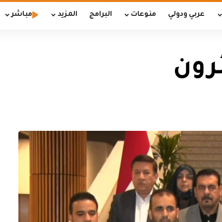
عربي ودولي
منوعات
البرامج
المزيد
مباشر
رون