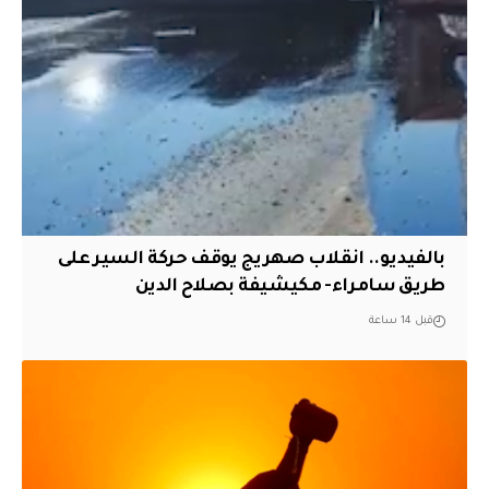
بالفيديو.. انقلاب صهريج يوقف حركة السير على
طريق سامراء- مكيشيفة بصلاح الدين
قبل 14 ساعة