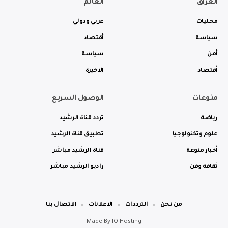
العراق
العالم
محليات
عربي ودولي
سياسة
أقتصاد
أمن
سياسة
أقتصاد
الاخيرة
منوعات
الوصول السريع
رياضة
تردد قناة الرشيد
علوم وتكنولوجيا
تطبيق قناة الرشيد
أخبار منوعة
قناة الرشيد مباشر
ثقافة وفن
راديو الرشيد مباشر
من نحن
الترددات
الاعلانات
الاتصال بنا
Made By
IQ Hosting