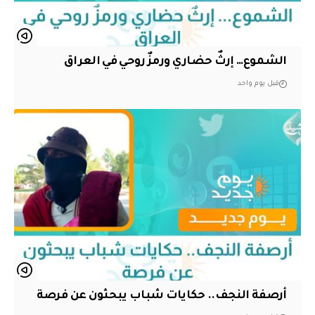
الشموع… إرثٌ حضاري ورمزٌ روحي في العراق
قبل يوم واحد
أرصفة النجف.. حكايات شباب يبحثون عن فرصة