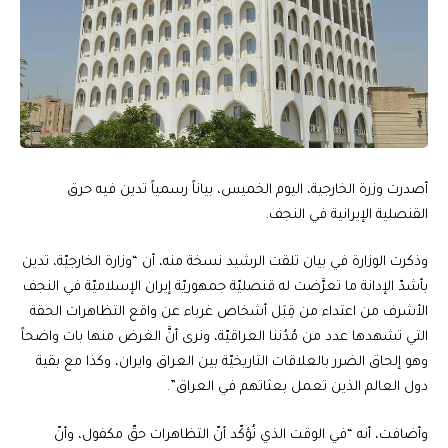
أصدرت وزرة الخارجية، اليوم الخميس، بياناً رسمياً تدين فيه حرق
القنصلية الإيرانية في النجف.
وذكرت الوزارة في بيان تلقت الرشيد نسخة منه، أن “وزارة الخارجيّة، تدين
بأشدّ الإدانة ما تعرَّضت له قنصليّة جمهوريّة إيران الإسلاميّة في النجف
الأشرف من اعتداء من قِبَل أشخاص غرباء عن واقع التظاهرات الحقة
التي تشهدها عدد من مُدُننا العراقيّة، ونرى أنَّ الغرض منها بات واضحاً
وهو إلحاق الضرر بالعلاقات التاريخيّة بين العراق وايران، وكذا مع بقية
دول العالم الذين تعمل بعثاتهم في العراق”.
وأضافت، أنه “في الوقت الذي نُؤكّد أنّ التظاهرات حقّ مكفول، وأنّ