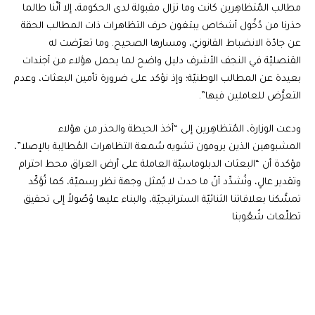
مطالب المُتظاهِرين كانت وما تزال مقبولة لدى الحكومة، إلا أنّنا طالما
حذرنا من دُخُول أشخاص يبتغون حرف التظاهرات ذات المطالب الحقة
عن جادّة الانضباط القانونيّ، ومسارها الصحيح. وما تعرّضت له
القنصليّة في النجف الأشرف دليل واضح لما يحمل هؤلاء من أجندات
بعيدة عن المطالب الوطنيّة؛ وإذ نؤكد على ضرورة تأمين البعثات، وعدم
التعرُّض للعاملين فيها”.
ودعت الوزارة، المُتظاهِرين إلى “أخذ الحيطة والحذر من هؤلاء
المشبوهين الذين يرومون تشويه سُمعة التظاهرات المُطالِبة بالإصلا”،
مؤكدة أن “البعثات الدبلوماسيّة العاملة على أرض العراق محط احترام
وتقدير عالٍ، ونُشدِّد أنّ ما حدث لا يُمثل وجهة نظر رسميّة، كما نُؤكّد
تمسُّكنا بعلاقاتنا الثنائيّة الستراتيجيّة، والبناء عليها وُصُولاً إلى تحقيق
تطلّعات شُعُوبنا