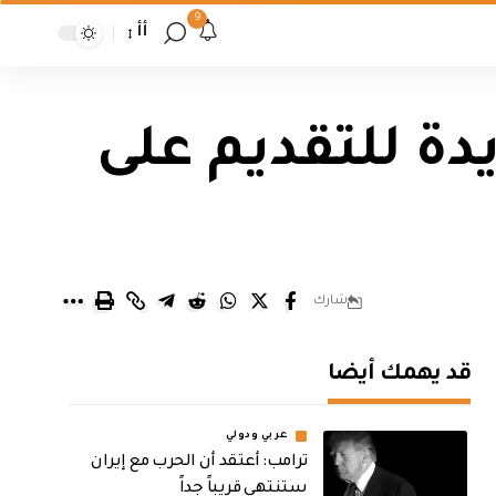
9
أأ
دة للتقديم على
شارك
قد يهمك أيضا
عربي ودولي
‏ترامب: أعتقد أن الحرب مع إيران
ستنتهي قريباً جداً