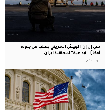
سي إن إن: الجيش الأمريكي يطلب من جنوده
أفكارًا “إبداعية” لمعاقبة إيران
قبل 6 أيام