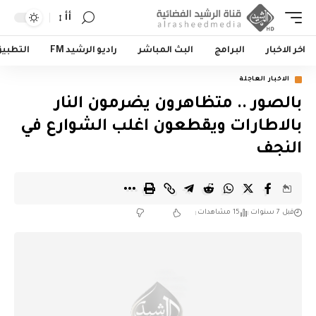
أأ
اخر الاخبار
البرامج
البث المباشر
راديو الرشيد FM
التطبي
الاخبار العاجلة
بالصور .. متظاهرون يضرمون النار
بالاطارات ويقطعون اغلب الشوارع في
النجف
قبل 7 سنوات
15 مشاهدات