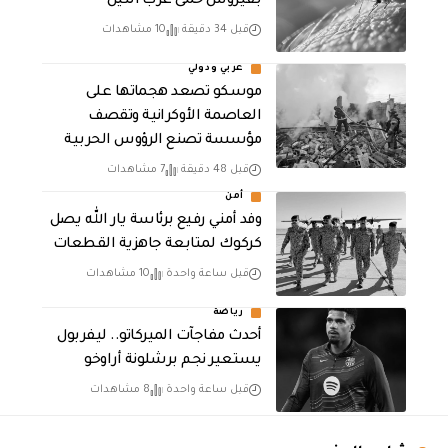
بفيروس حمى غرب النيل
قبل 34 دقيقة
10 مشاهدات
عربي ودولي
موسكو تصعد هجماتها على
العاصمة الأوكرانية وتقصف
مؤسسة تصنع الرؤوس الحربية
قبل 48 دقيقة
7 مشاهدات
أمن
وفد أمني رفيع برئاسة يار الله يصل
كركوك لمتابعة جاهزية القطعات
قبل ساعة واحدة
10 مشاهدات
رياضة
أحدث مفاجآت الميركاتو.. ليفربول
يستعير نجم برشلونة أراوخو
قبل ساعة واحدة
8 مشاهدات