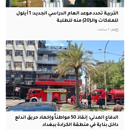
التربية تحدد موعد العام الدراسي الجديد: 1 أيلول
للملاكات والـ(20) منه للطلبة
قبل 7 ساعات
الدفاع المدني: إنقاذ 50 مواطناً وإخماد حريق اندلع
داخل بناية في منطقة الكرادة ببغداد