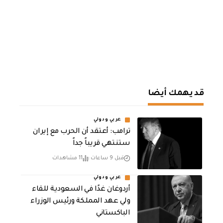
قد يهمك أيضا
عربي ودولي
‏ترامب: أعتقد أن الحرب مع إيران
ستنتهي قريباً جداً
قبل 9 ساعات
11 مشاهدات
عربي ودولي
أردوغان غدًا في السعودية للقاء
ولي عهد المملكة ورئيس الوزراء
الباكستاني