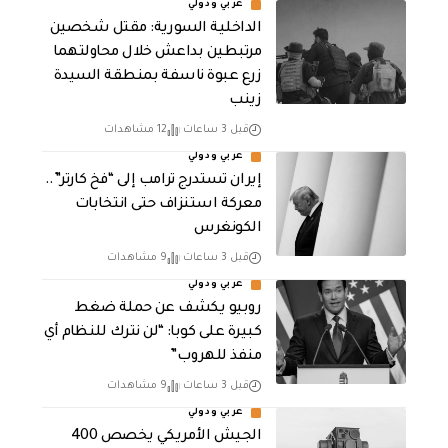
عربي ودولي
الداخلية السورية: مقتل شخصين
مرتبطين بداعش خلال محاولتهما
زرع عبوة ناسفة بمنطقة السيدة
زينب
قبل 3 ساعات
12 مشاهدات
عربي ودولي
إيران تستدرج ترامب إلى “فخ كارتر”..
معركة استنزاف حتى انتخابات
الكونغرس
قبل 3 ساعات
9 مشاهدات
عربي ودولي
روبيو يكشف عن حملة ضغط
كبيرة على كوبا: “لن نترك للنظام أي
منفذ للهروب”
قبل 3 ساعات
9 مشاهدات
عربي ودولي
الجيش الأمريكي يخصص 400