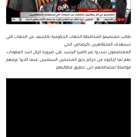
طالب معتصمو المحافظة الجهات الحكومية بالكشف عن الجهات التي
تستهدف المتظاهرين بالرصاص الحي
المعتصمون شددوا عبر كاميرا الرشيد على ضرورة انزال اشد العقوبات
بهم لما ارتكبوه من جرائم بحق المحتجين السلميين, فيما اكدوا عزمهم
مواصلة اعتصاماتهم حتى تحقيق مطالبهم.