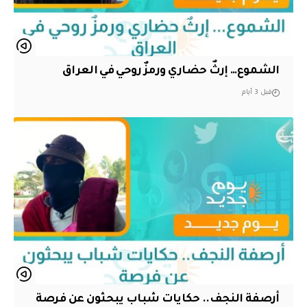
الشموع… إرثٌ حضاري ورمزٌ روحي في العراق
قبل 3 أيام
أرصفة النجف.. حكايات شباب يبحثون عن فرصة