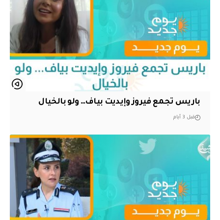
باريس تجمع فيروز وإيديت بياف… ولو بالخيال
قبل 3 أيام