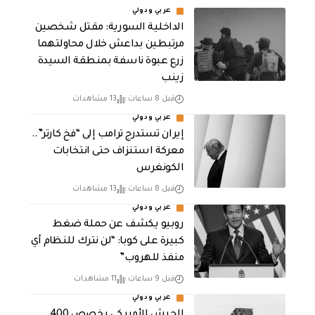
عربي ودولي
الداخلية السورية: مقتل شخصين
مرتبطين بداعش خلال محاولتهما
زرع عبوة ناسفة بمنطقة السيدة
زينب
قبل 8 ساعات
13 مشاهدات
عربي ودولي
إيران تستدرج ترامب إلى “فخ كارتر”..
معركة استنزاف حتى انتخابات
الكونغرس
قبل 8 ساعات
13 مشاهدات
عربي ودولي
روبيو يكشف عن حملة ضغط
كبيرة على كوبا: “لن نترك للنظام أي
منفذ للهروب”
قبل 9 ساعات
11 مشاهدات
عربي ودولي
الجيش الأمريكي يخصص 400