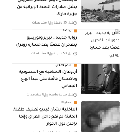
فايننشال تايمز: الحصار الأمريكي
يشل صادرات النفط الإيرانية من
جزيرة خارك
قبل 35 دقيقة
7 مشاهدات
رياضة
رواية جديدة.. بيريز ومورينيو
ينفجران غضبًا بعد خسارة رودري
قبل 50 دقيقة
8 مشاهدات
عربي ودولي
أردوغان: الاتفاقية مع السعودية
وباكستان قائمة على مبدأ الردع
الجماعي
قبل ساعة واحدة
8 مشاهدات
محليات
الداخلية بشأن فيديو تعنيف طفلة:
الحادثة لم تقع داخل العراق وإنما
بإحدى دول الجوار