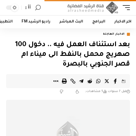
أأ
اخر الاخبار
البرامج
البث المباشر
راديو الرشيد FM
التطبي
الاخبار العاجلة
بعد استئناف العمل فيه .. دخول 100
صهريج محمل بالنفط ‏⁧‫الى ميناء ام
قصر الجنوبي بالبصرة
قبل 7 سنوات
5 مشاهدات