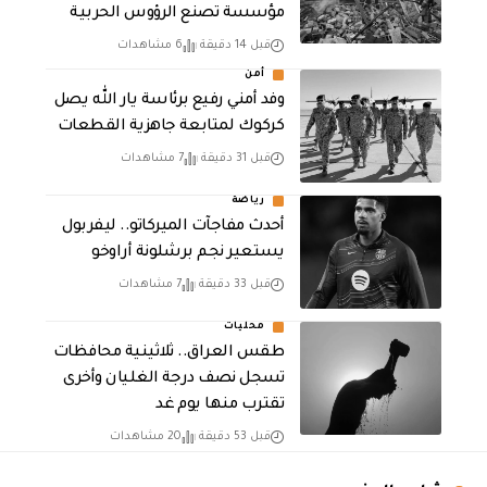
مؤسسة تصنع الرؤوس الحربية
قبل 14 دقيقة
6 مشاهدات
أمن
وفد أمني رفيع برئاسة يار الله يصل
كركوك لمتابعة جاهزية القطعات
قبل 31 دقيقة
7 مشاهدات
رياضة
أحدث مفاجآت الميركاتو.. ليفربول
يستعير نجم برشلونة أراوخو
قبل 33 دقيقة
7 مشاهدات
محليات
طقس العراق.. ثلاثينية محافظات
تسجل نصف درجة الغليان وأخرى
تقترب منها يوم غد
قبل 53 دقيقة
20 مشاهدات