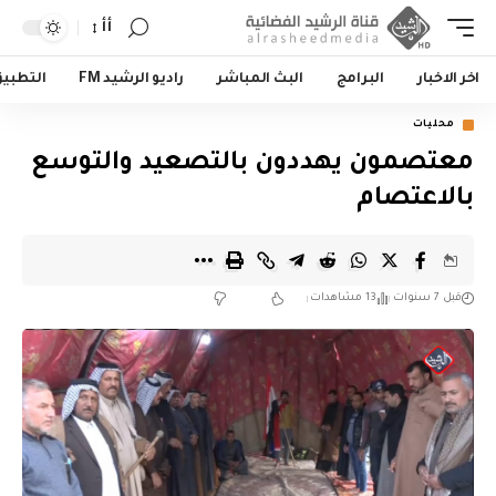
أأ
اخر الاخبار
البرامج
البث المباشر
راديو الرشيد FM
التطبي
محليات
معتصمون يهددون بالتصعيد والتوسع
بالاعتصام
قبل 7 سنوات
13 مشاهدات