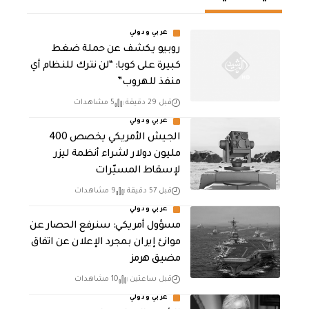
عربي ودولي
روبيو يكشف عن حملة ضغط
كبيرة على كوبا: “لن نترك للنظام أي
منفذ للهروب”
قبل 29 دقيقة
5 مشاهدات
عربي ودولي
الجيش الأمريكي يخصص 400
مليون دولار لشراء أنظمة ليزر
لإسقاط المسيّرات
قبل 57 دقيقة
9 مشاهدات
عربي ودولي
مسؤول أمريكي: سنرفع الحصار عن
موانئ إيران بمجرد الإعلان عن اتفاق
مضيق هرمز
قبل ساعتين
10 مشاهدات
عربي ودولي