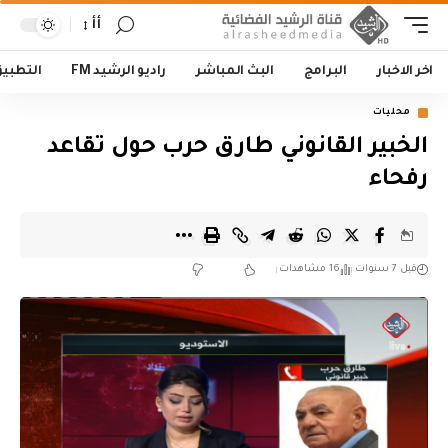
أأ
اخر الاخبار
البرامج
البث المباشر
راديو الرشيد FM
التطبي
محليات
الخبير القانوني طارق حرب حول تقاعد
رفحاء
قبل 7 سنوات
16 مشاهدات