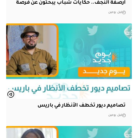
أرصفة النجف.. حكايات شباب يبحثون عن فرصة
قبل يومين
تصاميم ديور تخطف الأنظار في باريس
قبل يومين