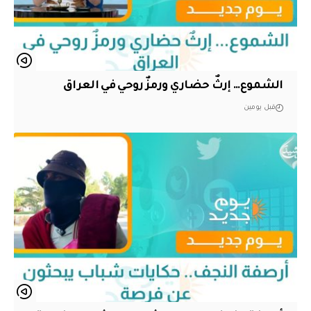
الشموع… إرثٌ حضاري ورمزٌ روحي في العراق
قبل يومين