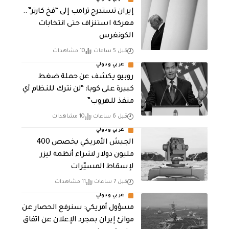
إيران تستدرج ترامب إلى “فخ كارتر”..
معركة استنزاف حتى انتخابات
الكونغرس
قبل 5 ساعات
10 مشاهدات
عربي ودولي
روبيو يكشف عن حملة ضغط
كبيرة على كوبا: “لن نترك للنظام أي
منفذ للهروب”
قبل 6 ساعات
10 مشاهدات
عربي ودولي
الجيش الأمريكي يخصص 400
مليون دولار لشراء أنظمة ليزر
لإسقاط المسيّرات
قبل 7 ساعات
11 مشاهدات
عربي ودولي
مسؤول أمريكي: سنرفع الحصار عن
موانئ إيران بمجرد الإعلان عن اتفاق