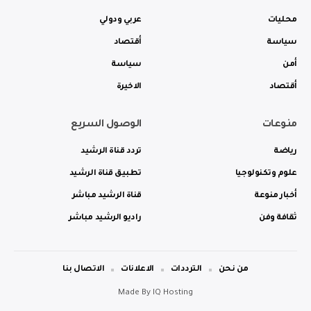
محليات
عربي ودولي
سياسة
أقتصاد
أمن
سياسة
أقتصاد
الاخيرة
منوعات
الوصول السريع
رياضة
تردد قناة الرشيد
علوم وتكنولوجيا
تطبيق قناة الرشيد
أخبار منوعة
قناة الرشيد مباشر
ثقافة وفن
راديو الرشيد مباشر
من نحن
الترددات
الاعلانات
الاتصال بنا
Made By
IQ Hosting