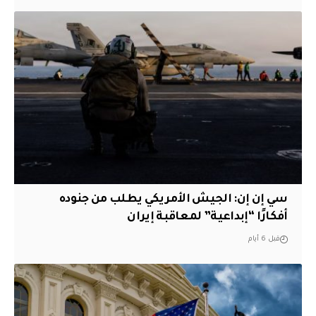
سي إن إن: الجيش الأمريكي يطلب من جنوده
أفكارًا “إبداعية” لمعاقبة إيران
قبل 6 أيام