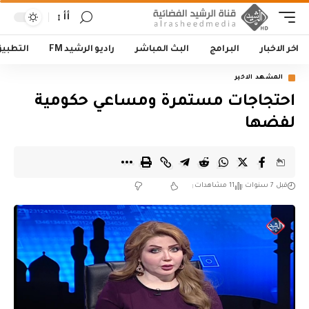
أأ
اخر الاخبار
البرامج
البث المباشر
راديو الرشيد FM
التطبي
المشهد الاخير
احتجاجات مستمرة ومساعي حكومية
لفضها
قبل 7 سنوات
11 مشاهدات