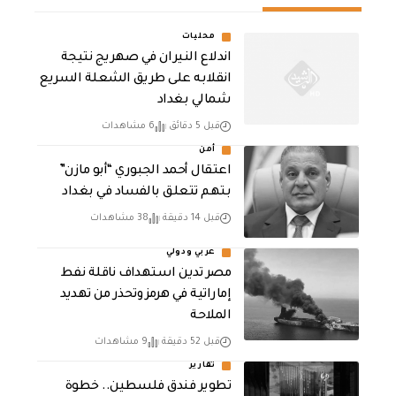
محليات
اندلاع النيران في صهريج نتيجة
انقلابه على طريق الشعلة السريع
شمالي بغداد
قبل 5 دقائق
6 مشاهدات
أمن
اعتقال أحمد الجبوري “أبو مازن”
بتهم تتعلق بالفساد في بغداد
قبل 14 دقيقة
38 مشاهدات
عربي ودولي
مصر تدين استهداف ناقلة نفط
إماراتية في هرمز وتحذر من تهديد
الملاحة
قبل 52 دقيقة
9 مشاهدات
تقارير
تطوير فندق فلسطين.. خطوة