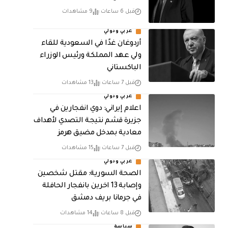
قبل 6 ساعات
9 مشاهدات
عربي ودولي
أردوغان غدًا في السعودية للقاء
ولي عهد المملكة ورئيس الوزراء
الباكستاني
قبل 7 ساعات
13 مشاهدات
عربي ودولي
اعلام إيراني: دوي انفجارين في
جزيرة قشم نتيجة التصدي لأهداف
معادية بمدخل مضيق هرمز
قبل 7 ساعات
15 مشاهدات
عربي ودولي
الصحة السورية: مقتل شخصين
وإصابة 13 اخرين بانفجار الحافلة
في جرمانا بريف دمشق
قبل 8 ساعات
14 مشاهدات
سياسة