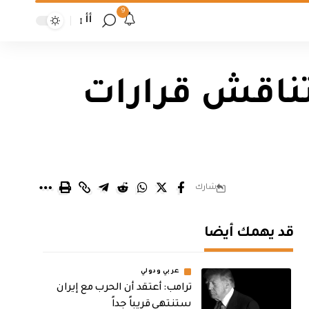
9
أأ
تناقش قرارات
شارك
قد يهمك أيضا
عربي ودولي
‏ترامب: أعتقد أن الحرب مع إيران
ستنتهي قريباً جداً