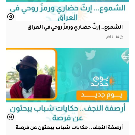
الشموع… إرثٌ حضاري ورمزٌ روحي في العراق
قبل 3 أيام
أرصفة النجف.. حكايات شباب يبحثون عن فرصة