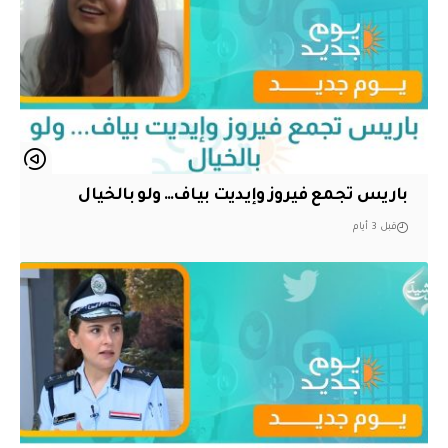
باريس تجمع فيروز وإيديت بياف… ولو بالخيال
قبل 3 أيام