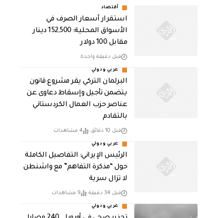
أقتصاد
استقرار أسعار الصرف في
الأسواق المحلية: 152,500 دينار
مقابل 100 دولار
قبل دقيقة واحدة
عربي ودولي
البرلمان التركي يقر مشروع قانون
يتضمن تأجيل وإسقاط دعاوى عن
عناصر حزب العمال الكردستاني
بالتقادم
قبل 10 دقائق
4 مشاهدات
عربي ودولي
الرئيس الإيراني: التفاصيل الكاملة
حول “مذكرة التفاهم” مع واشنطن
لا تزال سرية
قبل 34 دقيقة
9 مشاهدات
عربي ودولي
تحذير صحي في أوروبا.. 240 مصابا