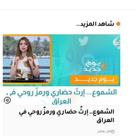
شاهد المزيد..
الشموع… إرثٌ حضاري ورمزٌ روحي في
العراق
قبل يومين