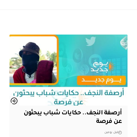
أرصفة النجف.. حكايات شباب يبحثون
عن فرصة
قبل يومين