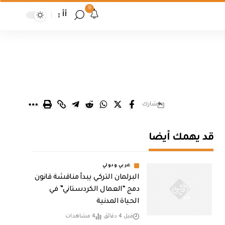
9
أأ
شارك
قد يهمك أيضا
عربي ودولي
البرلمان التركي يبدأ مناقشة قانون
دمج “العمال الكردستاني” في
الحياة المدنية
قبل 4 دقائق
4 مشاهدات