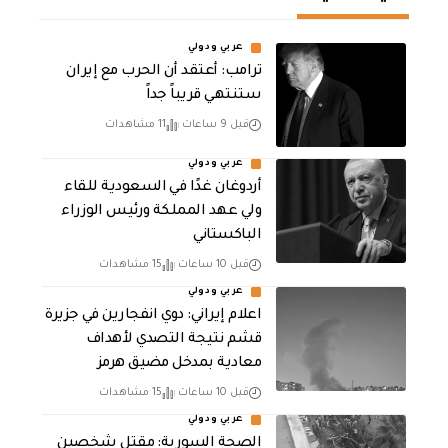
عربي ودولي
‏ترامب: أعتقد أن الحرب مع إيران
ستنتهي قريباً جداً
قبل 9 ساعات
11 مشاهدات
عربي ودولي
أردوغان غدًا في السعودية للقاء
ولي عهد المملكة ورئيس الوزراء
الباكستاني
قبل 10 ساعات
15 مشاهدات
عربي ودولي
اعلام إيراني: دوي انفجارين في جزيرة
قشم نتيجة التصدي لأهداف
معادية بمدخل مضيق هرمز
قبل 10 ساعات
15 مشاهدات
عربي ودولي
الصحة السورية: مقتل شخصين