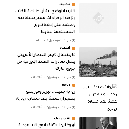
محليات
التربية توضح بشأن طباعة الكتب
وتؤكد: الإجراءات تسير بشفافية
ونعتمد على إعادة تدوير
المستخدمة سابقاً
قبل 13 دقيقة
6 مشاهدات
أقتصاد
فايننشال تايمز: الحصار الأمريكي
يشل صادرات النفط الإيرانية من
جزيرة خارك
قبل 29 دقيقة
7 مشاهدات
رياضة
رواية جديدة.. بيريز ومورينيو
ينفجران غضبًا بعد خسارة رودري
قبل 43 دقيقة
7 مشاهدات
عربي ودولي
أردوغان: الاتفاقية مع السعودية