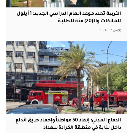
التربية تحدد موعد العام الدراسي الجديد: 1 أيلول
للملاكات والـ(20) منه للطلبة
قبل 7 ساعات
الدفاع المدني: إنقاذ 50 مواطناً وإخماد حريق اندلع
داخل بناية في منطقة الكرادة ببغداد