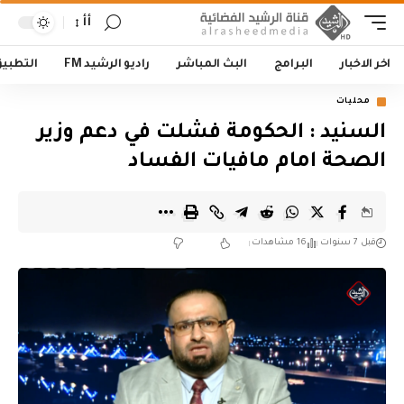
أأ
اخر الاخبار
البرامج
البث المباشر
راديو الرشيد FM
التطبي
محليات
السنيد : الحكومة فشلت في دعم وزير
الصحة امام مافيات الفساد
قبل 7 سنوات
16 مشاهدات