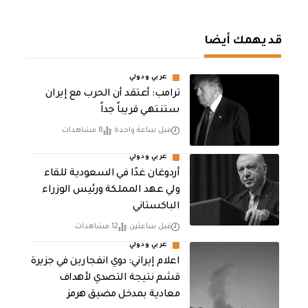
قد يهمك أيضا
عربي ودولي
‏ترامب: أعتقد أن الحرب مع إيران
ستنتهي قريباً جداً
قبل ساعة واحدة
8 مشاهدات
عربي ودولي
أردوغان غدًا في السعودية للقاء
ولي عهد المملكة ورئيس الوزراء
الباكستاني
قبل ساعتين
12 مشاهدات
عربي ودولي
اعلام إيراني: دوي انفجارين في جزيرة
قشم نتيجة التصدي لأهداف
معادية بمدخل مضيق هرمز