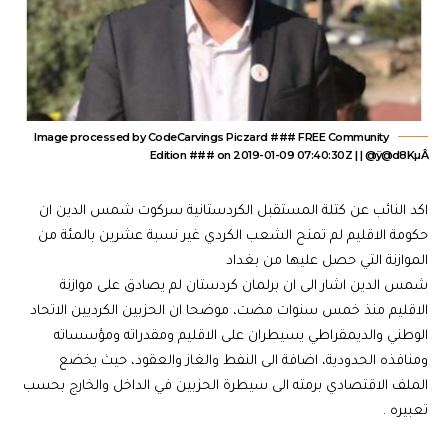
Image processed by CodeCarvings Piczard ### FREE Community
Edition ### on 2019-01-09 07:40:30Z | | @ÿ@d8KµÂ
اكد النائب عن كتلة المستقبل الكردستانية سركوت شمس الدين ان
حكومة الاقليم لم تمنح الشعب الكردي غير نسبة عشرين بالمئة من
الموازنة التي حصل عليها من بغداد
شمس الدين اشار الى ان برلمان كردستان لم يصادق على موازنة
الاقليم منذ خمس سنوات مضت، موضحا ان الحزبين الكرديين الاتحاد
الوطني والديمقراطي يسيطران على الاقليم ومقدراته ومؤسساته
ومنافذه الحدودية، اضافة الى النفط والغاز والعقود، حيث يخضع
الملف الاقتصادي برمته الى سيطرة الحزبين في الداخل والخارج بحسب
تعبيره .