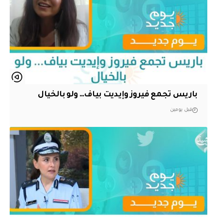
باريس تجمع فيروز وإيديت بياف… ولو بالخيال
قبل يومين