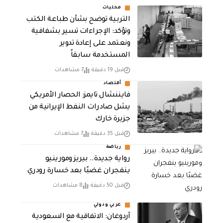
محليات
التربية توضح بشأن طباعة الكتب
وتؤكد: الإجراءات تسير بشفافية
ونعتمد على إعادة تدوير
المستخدمة سابقاً
قبل 19 دقيقة
7 مشاهدات
أقتصاد
فايننشال تايمز: الحصار الأمريكي
يشل صادرات النفط الإيرانية من
جزيرة خارك
قبل 35 دقيقة
7 مشاهدات
رياضة
رواية جديدة.. بيريز ومورينيو
ينفجران غضبًا بعد خسارة رودري
قبل 50 دقيقة
8 مشاهدات
عربي ودولي
أردوغان: الاتفاقية مع السعودية