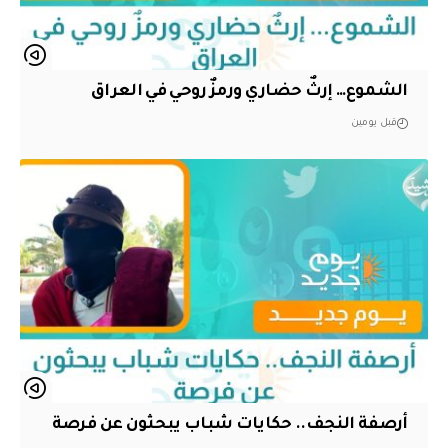
الشموع… إرثٌ حضاري ورمزٌ روحي في العراق
قبل يومين
أرصفة النجف.. حكايات شباب يبحثون عن فرصة