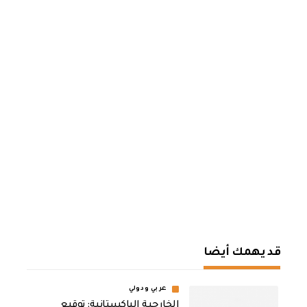
قد يهمك أيضا
عربي ودولي
الخارجية الباكستانية: توقيع