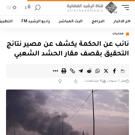
أأ
اخر الاخبار
البرامج
البث المباشر
راديو الرشيد FM
التطبي
محليات
نائب عن الحكمة يكشف عن مصير نتائج
التحقيق بقصف مقار الحشد الشعبي
قبل 7 سنوات
10 مشاهدات