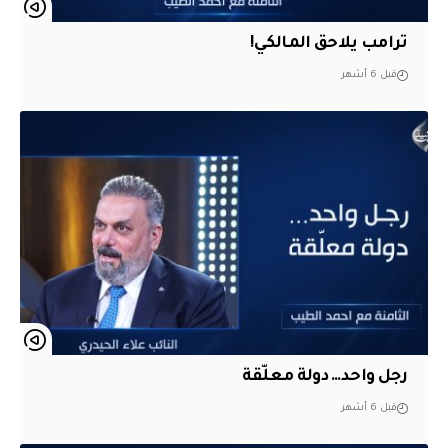
ترامب يلاحق المالكي!
قبل 6 أشهر
رجل واحد… دولة معلّقة
قبل 6 أشهر