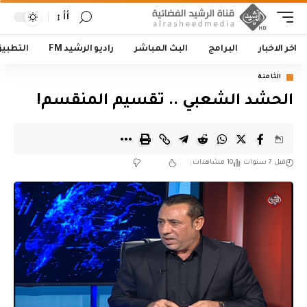
أأ
اخر الاخبار
البرامج
البث المباشر
راديو الرشيد FM
التطبي
الثامنة
الحشد الشعبي .. تقسيم المنقسم!
قبل 7 سنوات
10 مشاهدات