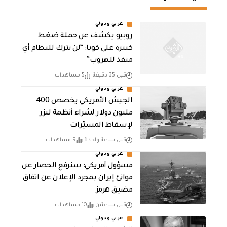
عربي ودولي
روبيو يكشف عن حملة ضغط
كبيرة على كوبا: “لن نترك للنظام أي
منفذ للهروب”
قبل 35 دقيقة
5 مشاهدات
عربي ودولي
الجيش الأمريكي يخصص 400
مليون دولار لشراء أنظمة ليزر
لإسقاط المسيّرات
قبل ساعة واحدة
9 مشاهدات
عربي ودولي
مسؤول أمريكي: سنرفع الحصار عن
موانئ إيران بمجرد الإعلان عن اتفاق
مضيق هرمز
قبل ساعتين
10 مشاهدات
عربي ودولي