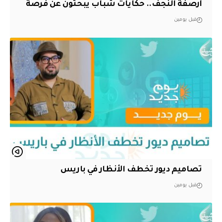
أرصفة النجف.. حكايات شباب يبحثون عن فرصة
قبل يومين
تصاميم ديور تخطف الأنظار في باريس
قبل يومين