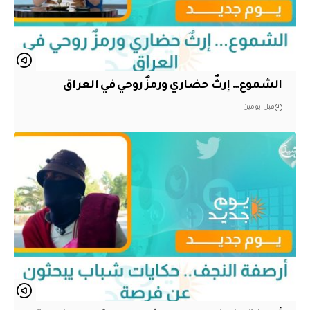
الشموع… إرثٌ حضاري ورمزٌ روحي في العراق
قبل يومين