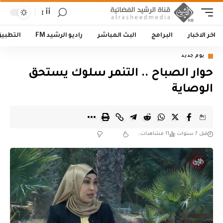
أأ
اخر الاخبار
البرامج
البث المباشر
راديو الرشيد FM
التطبي
يوم جديد
حوار الصباح .. التنمر سلوك يستحق
الوصاية
قبل 7 سنوات
11 مشاهدات