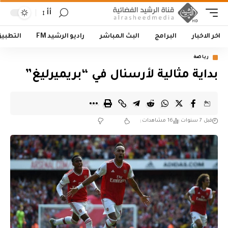
أأ
اخر الاخبار
البرامج
البث المباشر
راديو الرشيد FM
التطبي
رياضة
بداية مثالية لأرسنال في “بريميرليغ”
قبل 7 سنوات
16 مشاهدات