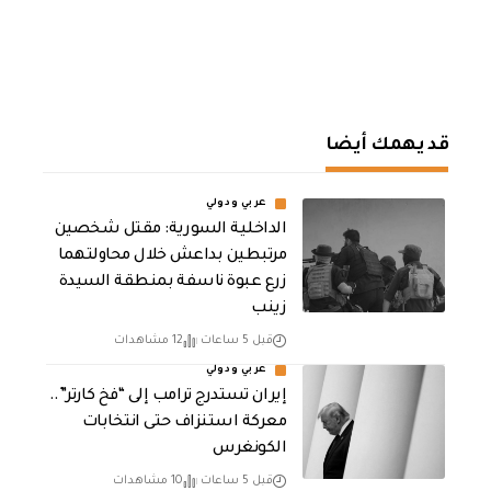
قد يهمك أيضا
عربي ودولي
الداخلية السورية: مقتل شخصين
مرتبطين بداعش خلال محاولتهما
زرع عبوة ناسفة بمنطقة السيدة
زينب
قبل 5 ساعات
12 مشاهدات
عربي ودولي
إيران تستدرج ترامب إلى “فخ كارتر”..
معركة استنزاف حتى انتخابات
الكونغرس
قبل 5 ساعات
10 مشاهدات