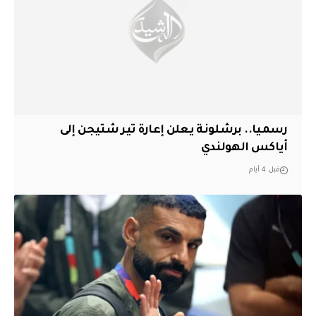
رسميا.. برشلونة يعلن إعارة تير شتيجن إلى
أياكس الهولندي
قبل 4 أيام