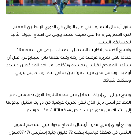
حقق أرسنال انتصاره الثاني على التوالي في الدوري الإنجليزي الممتاز
لكرة القدم بفوزه 2-1 على ضيفه العنيد بيرنلي في افتتاح الجولة الثانية
للمسابقة، السبت.
وافتتح ألكسندر لاكازيت التسجيل لأصحاب الأرض في الدقيقة 13
عندما تلقى تمريرة عرضية من ركلة ركنية نفذها داني سيبايوس، قبل أن
يستدير المهاجم الفرنسي بجسده ويتخلص من أحد المدافعين ويسدد
أرضية قوية من مدى قريب، مرت بين ساقي نيك بوب حارس بيرنلي
وسكنت شباكه.
ونجح بيرنلي في إدراك التعادل قبل نهاية الشوط الأول بدقيقتين، عبر
المهاجم آشلي بارنز، الذي تلقى تمريرة عرضية من دوايت مكنيل ليحولها
إلى الشباك من مدى قريب، ويحرز هدفه الثالث هذا الموسم.
ودفع أوناي إيمري مدرب أرسنال بالجناح نيكولا بيبي المنضم للفريق
اللندني في صفقة قياسية بلغت 72 مليون جنيه إسترليني (87.47مليون