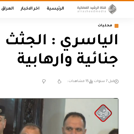
الرئيسية
اخر الاخبار
العراق
محليات
الياسري : الجثث ا
جنائية وارهابية
قبل 7 سنوات
15 مشاهدات