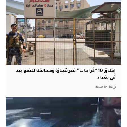
إغلاق 10 “كَراجات” غير مُجازة ومخالفة للضوابط
في بغداد
قبل 19 ساعة