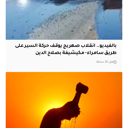
بالفيديو.. انقلاب صهريج يوقف حركة السير على
طريق سامراء- مكيشيفة بصلاح الدين
قبل 20 ساعة