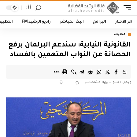
أأ
اخر الاخبار
البرامج
البث المباشر
راديو الرشيد FM
التطبي
محليات
القانونية النيابية: سندعم البرلمان برفع
الحصانة عن النواب المتهمين بالفساد
قبل 7 سنوات
11 مشاهدات