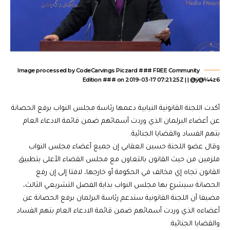
Image processed by CodeCarvings Piczard ### FREE Community
Edition ### on 2019-03-17 07:21:25Z | | @ÿ@¼4z6
أكدت اللجنة القانونية النيابية دعمها رئاسة مجلس النواب برفع الحصانة
عن أعضاء البرلمان الذي وردت أسمائهم ضمن قائمة الادعاء العام
بتهم الفساد والقضايا الجنائية.
وقال عضو اللجنة حسين العقابي إن جميع أعضاء مجلس النواب
ملزمين من حيث القانون بالتعاون مع مجلس القضاء الأعلى بتطبيق
القانون تجاه إي مخالف في الحكومة أو خارجها، لافتا إلى إن رفع
الحصانة سيشرع بها مجلس النواب بداية الفصل التشريعي الثالث،
مضيفا أن اللجنة القانونية ستدعم رئاسة البرلمان برفع الحصانة عن
أعضاءه الذي وردت أسمائهم ضمن قائمة الادعاء العام بتهم الفساد
والقضايا الجنائية.