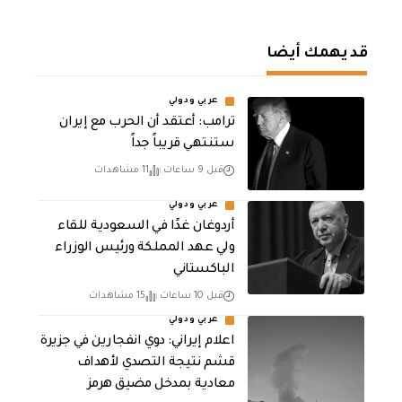
قد يهمك أيضا
عربي ودولي
‏ترامب: أعتقد أن الحرب مع إيران
ستنتهي قريباً جداً
قبل 9 ساعات
11 مشاهدات
عربي ودولي
أردوغان غدًا في السعودية للقاء
ولي عهد المملكة ورئيس الوزراء
الباكستاني
قبل 10 ساعات
15 مشاهدات
عربي ودولي
اعلام إيراني: دوي انفجارين في جزيرة
قشم نتيجة التصدي لأهداف
معادية بمدخل مضيق هرمز