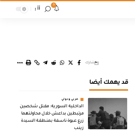
9
أأ
شارك
قد يهمك أيضا
عربي ودولي
الداخلية السورية: مقتل شخصين
مرتبطين بداعش خلال محاولتهما
زرع عبوة ناسفة بمنطقة السيدة
زينب