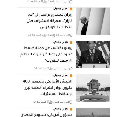
قبل ساعة واحدة
12 مشاهدات
عربي ودولي
إيران تستدرج ترامب إلى “فخ
كارتر”.. معركة استنزاف حتى
انتخابات الكونغرس
قبل ساعة واحدة
7 مشاهدات
عربي ودولي
روبيو يكشف عن حملة ضغط
كبيرة على كوبا: “لن نترك للنظام
أي منفذ للهروب”
قبل ساعتين
9 مشاهدات
عربي ودولي
الجيش الأمريكي يخصص 400
مليون دولار لشراء أنظمة ليزر
لإسقاط المسيّرات
قبل ساعتين
11 مشاهدات
عربي ودولي
مسؤول أمريكي: سنرفع الحصار