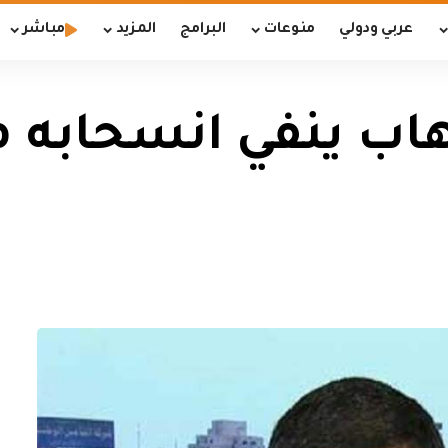
عربي ودولي
منوعات
البرامج
المزيد
مباشر
رهاب ينفي انسحابه