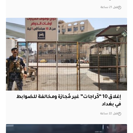
قبل 21 ساعة
إغلاق 10 “كَراجات” غير مُجازة ومخالفة للضوابط
في بغداد
قبل 22 ساعة