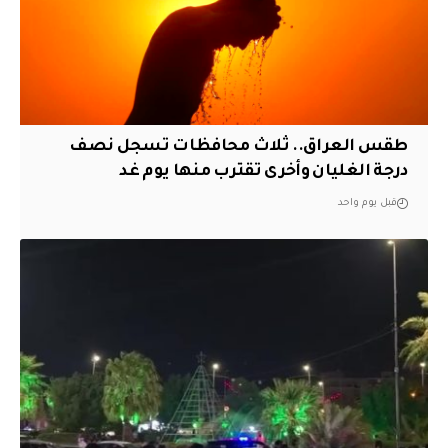
طقس العراق.. ثلاث محافظات تسجل نصف
درجة الغليان وأخرى تقترب منها يوم غد
قبل يوم واحد