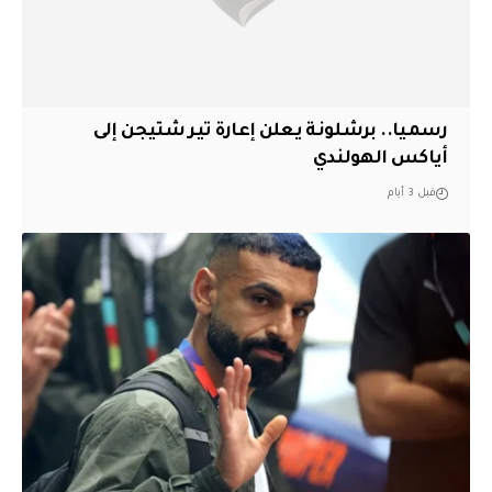
رسميا.. برشلونة يعلن إعارة تير شتيجن إلى
أياكس الهولندي
قبل 3 أيام