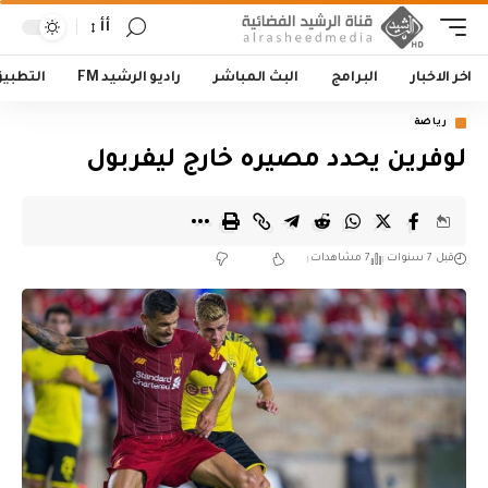
أأ
اخر الاخبار
البرامج
البث المباشر
راديو الرشيد FM
التطبي
رياضة
لوفرين يحدد مصيره خارج ليفربول
قبل 7 سنوات
7 مشاهدات