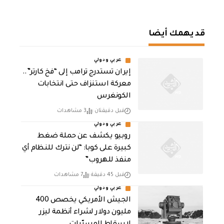
قد يهمك أيضا
عربي ودولي
إيران تستدرج ترامب إلى “فخ كارتر”..
معركة استنزاف حتى انتخابات
الكونغرس
قبل دقيقتان
3 مشاهدات
عربي ودولي
روبيو يكشف عن حملة ضغط
كبيرة على كوبا: “لن نترك للنظام أي
منفذ للهروب”
قبل 45 دقيقة
7 مشاهدات
عربي ودولي
الجيش الأمريكي يخصص 400
مليون دولار لشراء أنظمة ليزر