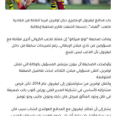
بات مدافع ليفربول الإنجليزي ديان لوفرين قريبا للغاية من مغادرة
ملعب “أنفيلد”، حسبما كشفت تقارير صحفية إيطالية.
وقالت صحيفة “توتو ميركاتو” إن ممثلا للاعب الكرواتي أجرى مقابلة مع
مسؤولين من نادي ميلان الإيطالي، رغم تصريحات سابقة من داخل
ليفربول بأن اللاعب ليس للبيع.
وأوضحت الصحيفة أن بيورن بيزيمير، المسؤول بالوكالة التي تمثل
لوفرين، التقى مسؤولي ميلان، الثلاثاء، لبحث تفاصيل الصفقة
المتوقعة.
وانتقل لوفرين من ساوثمبتون إلى ليفربول عام 2014، لكن فرص
مشاركته كأساسي في تشكيلة المدير الفني يورغن كلوب باتت ضعيفة
في ظل وجود المتألق فيرجل فان دايك وجويل ماتيب وجو غوميز.
يشار إلى أن تعاقد ليفربول مع المدافع الهولندي الشاب سيب فان
دين بيرغ مؤخرا، بات دليلا آخر على خروج لوفرين من حسابات المدرب