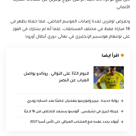
الألماني.
وتعرض لوفرين لعدة إصابات الموسم الماضي، مما جعله يظهر في
18 مباراة فقط في مختلف المسابقات، علما أنه لم يشارك في الفوز
على توتنهام هوتسبير الإنجليزي في نهائي دوري أبطال أوروبا.
اقرأ ايضا
لليوم الـ32 على التوالي.. رونالدو يواصل
الغياب عن النصر
رواية جديدة.. بيريز ومورينيو ينفجران غضبًا بعد خسارة رودري
غربلة كبرى في تشيلسي.. ألونسو يستعد للتخلص من 16 لاعبًا
أرنولد يجدد عقده مع المنتخب العراقي حتى كأس آسيا 2027