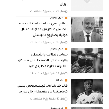
إيران
قبل 23 دقيقة
5 مشاهدات
عربي ودولي
إعلام يمني: نجاة محافظ الحديدة
الحسن طاهر من محاولة اغتيال
حوثية بصاروخ باليستي
قبل 35 دقيقة
6 مشاهدات
عربي ودولي
حماس تطالب واشنطن
والوسطاء بالضغط على نتنياهو
للالتزام بخارطة طريق غزة
قبل 39 دقيقة
9 مشاهدات
رياضة
قائد بلا شارة.. فينيسيوس يحمي
كامافينجا من مقصلة ريال مدريد
قبل 47 دقيقة
9 مشاهدات
عربي ودولي