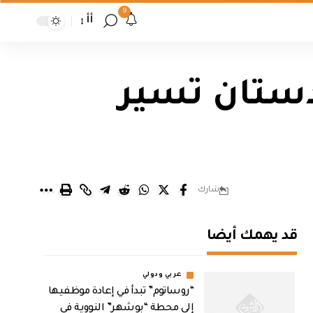
9
أأ
دستان تسير
شارك
قد يهمك أيضا
عربي ودولي
“روساتوم” تبدأ في إعادة موظفيها
إلى محطة “بوشهر” النووية في