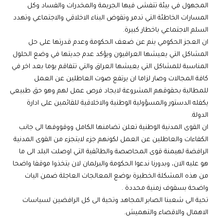
المجهول في بيئة تتفشى فيها الجريمة والمخدرات والفساد وكل
المسارات الخاطئة التي تدمر وتقوض البناء الاخلاقي والاجتماعي وتهدد
السلم الاجتماعي باخطار كبيرة.
ان العجز الحكومي ينم عن ضعف الحكومة وعدم قدرتها على حل
المشاكل التي يعيشها العراقيون ويؤكد عدم جديتها في وضع الحلول
المناسبة للمشاكل التي يعيشها العراق والتي تتفاقم يوما بعد اخر في
كافة المجالات وصار لزاما ان يرتفع صوت العاطلين عن العمل
للمطالبة بحقوقهم المشروعة لايجاد فرص عمل لهم وهو حق طبيعي
يكفله الدستور والمسؤولية الوطنية والاخلاقية للقائمين على ادارة
الدولة.
ان القوى المدنية الوطنية تعلن تضامنها الكامل ووقووفها الى جانب
الكفاءات والعاطلين عن العمل لكونهم جزء لايتجزء من القوى المدنية
الرافضة لهيمنة قوى المحاصصة والطائفية التي اوصلت البلد الى ما
هو عليه الان، وبدورنا ندعوا الحكومة والبرلمان لان يتخذوا موقفا واضحا
من هذه المشكلة الخطيرة بوضع المعالجات العاجلة ضمن اليات
واضحة بسقوف زمنية محددة .
تحية الى شعبنا الصابر المجاهد وتحية الى كل الرافضين لسياسات
الاهمال والاقصاء والتهميش.