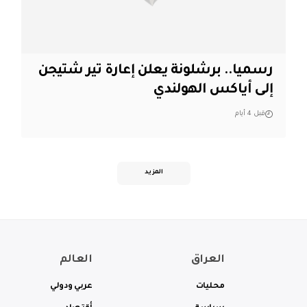
رسميا.. برشلونة يعلن إعارة تير شتيجن
إلى أياكس الهولندي
قبل 4 أيام
المزيد
العراق
العالم
محليات
عربي ودولي