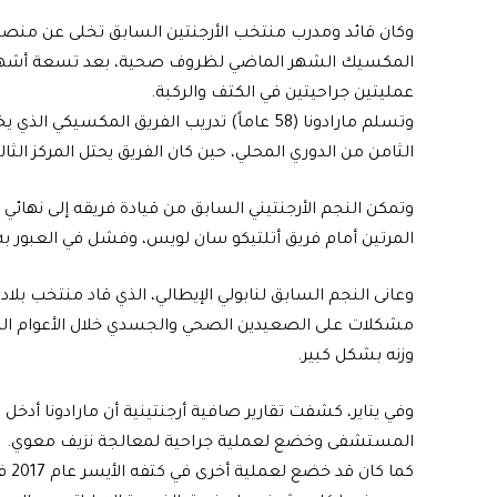
وكان قائد ومدرب منتخب الأرجنتين السابق تخلى عن منصبه 
المكسيك الشهر الماضي لظروف صحية، بعد تسعة أشهر فق
عمليتين جراحيتين في الكتف والركبة.
وتسلم مارادونا (58 عاماً) تدريب الفريق المك
الثامن من الدوري المحلي، حين كان الفريق يحتل المركز الثالث عشر من 
وتمكن النجم الأرجنتيني السابق من قيادة فريقه إلى نهائي ا
المرتين أمام فريق أتلتيكو سان لويس، وفشل في العبور به إ
مشكلات على الصعيدين الصحي والجسدي خلال الأعوام الماضي
وزنه بشكل كبير.
وفي يناير، كشفت تقارير صافية أرجنتينية أن مارادونا أدخل
المستشفى وخضع لعملية جراحية لمعالجة نزيف معوي.
كما كان قد خضع لعملية أ