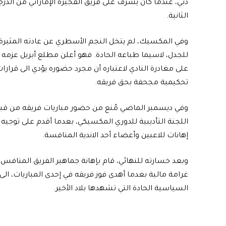
دبي، عندما كان يشرف على فريق الفجيرة الإماراتي من الدرج
الثانية.
وفي المكسيك، لم يتخل النجم الأسطري عن عادته المثيرة
للجدل، لاسيما طباعه الحادة. فهو أعلن مطلع أبريل عزمه
على مغادرة النادي لاعتباره أن مجرد حضوره يؤدي الى قرارا
تحكيمية مجحفة بحق فريقه.
وفي ديسمبر الماضي مُنع من حضور مباريات فريقه من قب
اللجنة التأديبية للدوري المكسيكي، بعدما أقدم على توجيه
إهانات للاعبين وأعضاء أحد الاندية المنافسة.
وبعد خسارته للنهائي، قام بإهانة جماهير الفريق المنافس
غرامة مالية بعدما أهدى فوز فريقه في إحدى المباريات، ال
السياسية الحادة التي تشهدها بلاد الأخير.