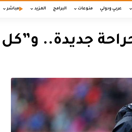
عربي ودولي
منوعات
البرامج
المزيد
مباشر
راحة جديدة.. و”كل