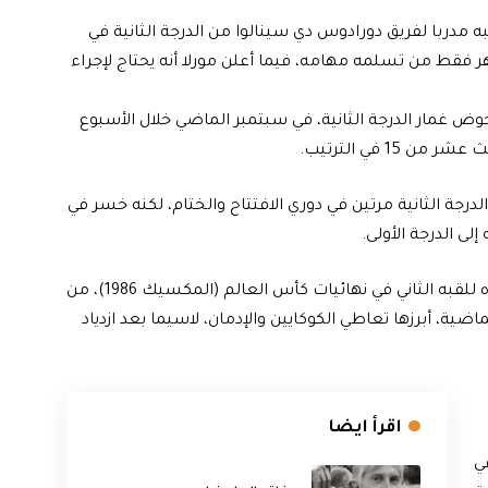
مدربا لفريق دورادوس دي سينالوا من الدرجة الثانية في
ط من تسلمه مهامه، فيما أعلن مورلا أنه يحتاج لإجراء
سيكي الذي يخوض غمار الدرجة الثانية، في سبتمبر الماضي خلال الأسبوع
15 في الترتيب.
لدرجة الثانية مرتين في دوري الافتتاح والختام، لكنه خسر في
لى الدرجة الأولى.
وعانى النجم السابق لنابولي الإيطالي، الذي قاد منتخب بلاده للقبه الثاني في نهائيات كأس العالم (المكسيك 1986)، من
ة، أبرزها تعاطي الكوكايين والإدمان، لاسيما بعد ازدياد
اقرأ ايضا
خرى في كتفه الأيسر عام 2017 في