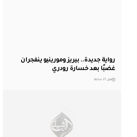
رواية جديدة.. بيريز ومورينيو ينفجران
غضبًا بعد خسارة رودري
قبل 21 ساعة