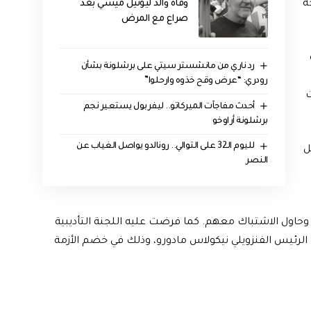
وفاة والد ليونيل ميسي بعد
ة
صراع مع المرض
رد ناري من مانشستر سيتي على برشلونة بشأن
رودري: “عرض وقح خذوه وارحلوا”
ت
أحدث مفاجآت الميركاتو.. ليفربول يستعير نجم
برشلونة أراوخو
لليوم الـ32 على التوالي.. رونالدو يواصل الغياب عن
ل
النصر
 وحاول الاشتباك معهم. كما فرضت عليه اللجنة التأديبية
ى الرئيس الفنزويلي نيكولاس مادورو، وذلك في خضم الأزمة