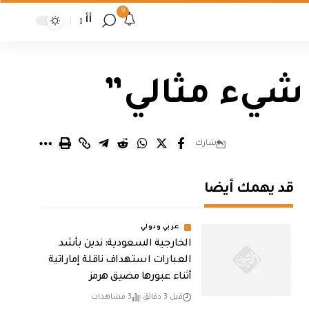
9
أأ
 شيء مثالي”
شارك
قد يهمك أيضا
عربي ودولي
‏الخارجية السعودية: ندين بأشد
العبارات استهداف ناقلة إماراتية
أثناء عبورها مضيق هرمز
قبل 3 دقائق
3 مشاهدات